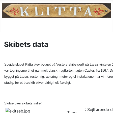
Skibets data
Spejderskibet Klitta blev bygget på Vesterø skibsværft på Læsø vintere
var tegningerne til et gammelt dansk fragtfartøj, jagten Castor, fra 1867. De
bygget på Læsø; resten rig, aptering, motor og el instalationer har vi i for
stadig, for et træskib bliver aldrig helt færdigt.
:
Skitse over skibets indre
: Sejlførende 
Type