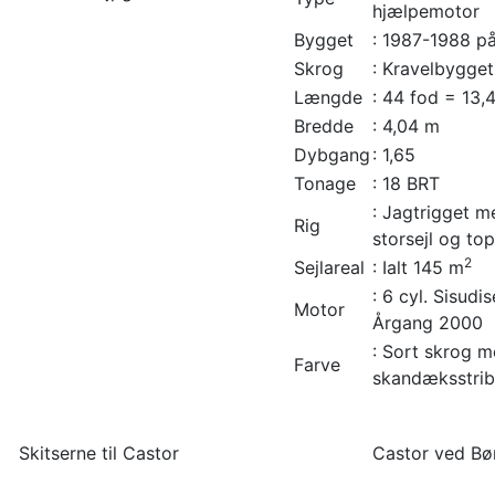
hjælpemotor
Bygget
: 1987-1988 på
Skrog
: Kravelbygget
Længde
: 44 fod = 13,
Bredde
: 4,04 m
Dybgang
: 1,65
Tonage
: 18 BRT
: Jagtrigget me
Rig
storsejl og top
2
Sejlareal
: Ialt 145 m
: 6 cyl. Sisud
Motor
Årgang 2000
: Sort skrog m
Farve
skandæksstribe
Skitserne til Castor
Castor ved Bø